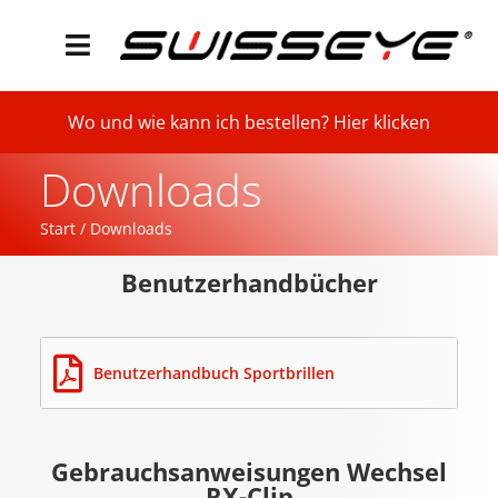
Wo und wie kann ich bestellen? Hier klicken
Downloads
Start
/
Downloads
Benutzerhandbücher
Benutzerhandbuch Sportbrillen
Gebrauchsanweisungen Wechsel
RX-Clip