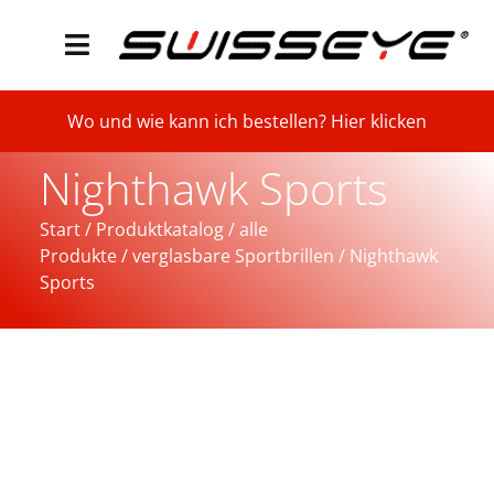
Wo und wie kann ich bestellen? Hier klicken
Nighthawk Sports
Start
/
Produktkatalog
/
alle
Produkte
/
verglasbare Sportbrillen
/ Nighthawk
Sports