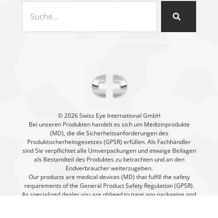
©️ 2026 Swiss Eye International GmbH
Bei unseren Produkten handelt es sich um Medizinprodukte
(MD), die die Sicherheitsanforderungen des
Produktsicherheitsgesetzes (GPSR) erfüllen. Als Fachhändler
sind Sie verpflichtet alle Umverpackungen und etwaige Beilagen
als Bestandteil des Produktes zu betrachten und an den
Endverbraucher weiterzugeben.
Our products are medical devices (MD) that fulfill the safety
requirements of the General Product Safety Regulation (GPSR).
As specialized dealer you are obliged to treat any packaging and
enclosures that may come with our products a part of the
product and pass it on to the end consumer.