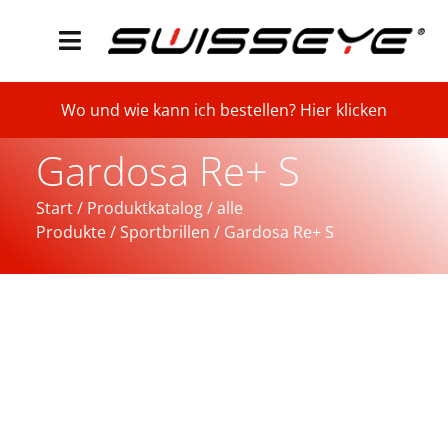
Wo und wie kann ich bestellen? Hier klicken
Gardosa Re+ S
Start
/
Produktkatalog
/
alle
Produkte
/
Sportbrillen
/ Gardosa Re+ S