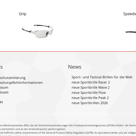
Grip
Speed
ks
News
Sport- und Tactical-Brillen für die Welt
schutzerklärung
neue Sportbrille Racer 2
schutzpflichtinformationen
essum
neue Sportbrille Wave 2
loads
neue Sportbrille Flow
neue Sportbrille Peak 2
kt
neue Sportbrillen 2026
um Medizinprodukte (MD), die die Sicherheitsanforderungen des Produktsicherheitsgesetzes (GPSR) erfüllen. Als Fachh
 zu betrachten und an den Endverbraucher weiterzugeben.
at fulfill the safety requirements of the General Product Safety Regulation (GPSR). As specialized dealer you are oblig