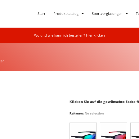
Start
Produktkatalog
Sportverglasungen
T
Wo und wie kann ich bestellen? Hier klicken
ker
Klicken Sie auf die gewünschte Farbe 
Rahmen
:
No selection