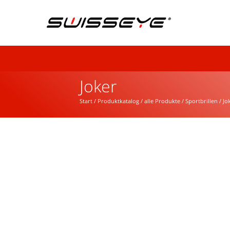
Joker
Start
/
Produktkatalog
/
alle Produkte
/
Sportbrillen
/ Jo