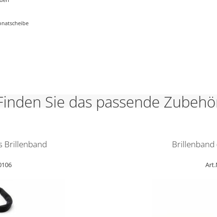
bonatscheibe
Finden Sie das passende Zubehö
s Brillenband
Brillenband
60106
Art.