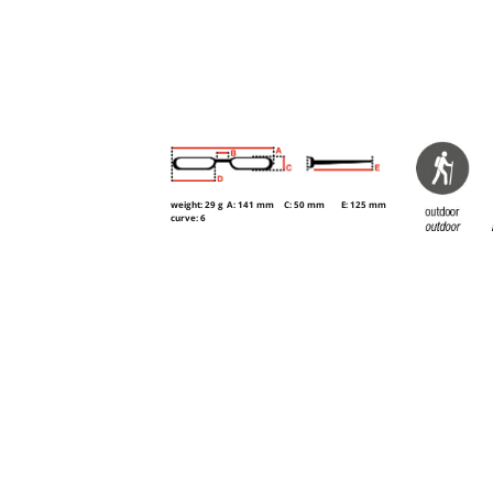
weight: 29 g
A: 141 mm
C: 50 mm
E: 125 mm
curve: 6