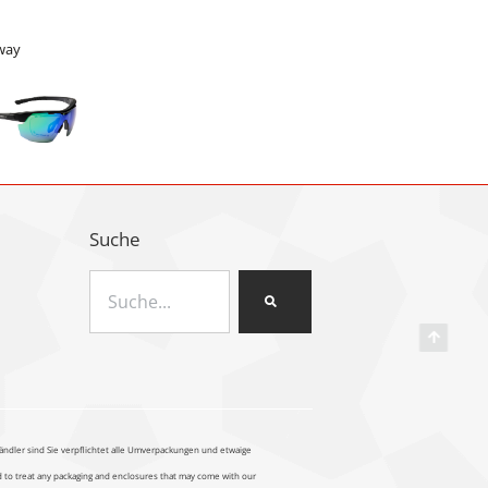
way
Suche
ändler sind Sie verpflichtet alle Umverpackungen und etwaige
ed to treat any packaging and enclosures that may come with our