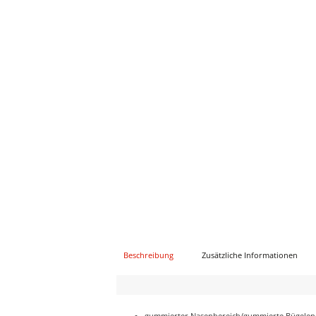
Beschreibung
Zusätzliche Informationen
gummierter Nasenbereich/gummierte Bügele