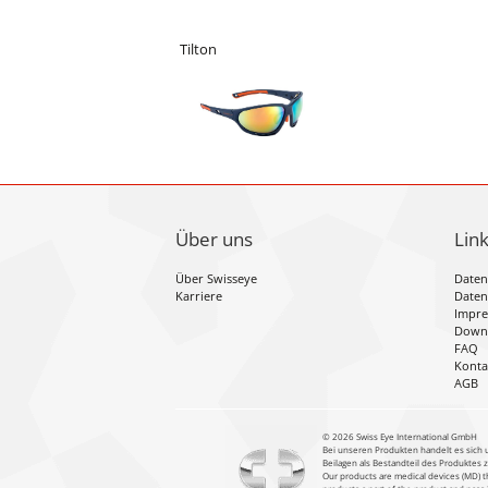
Tilton
Über uns
Lin
Über Swisseye
Daten
Karriere
Daten
Impr
Down
FAQ
Konta
AGB
©️ 2026 Swiss Eye International GmbH
Bei unseren Produkten handelt es sich 
Beilagen als Bestandteil des Produktes
Our products are medical devices (MD) th