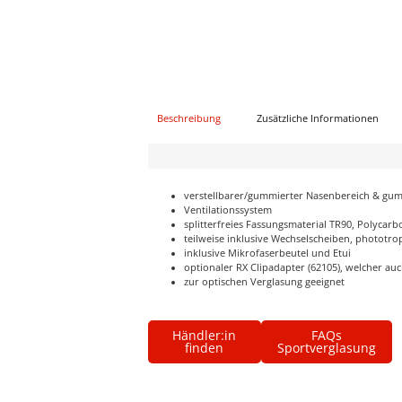
Beschreibung
Zusätzliche Informationen
verstellbarer/gummierter Nasenbereich & gu
Ventilationssystem
splitterfreies Fassungsmaterial TR90, Polycar
teilweise inklusive Wechselscheiben, phototr
inklusive Mikrofaserbeutel und Etui
optionaler RX Clipadapter (62105), welcher auc
zur optischen Verglasung geeignet
Händler:in
FAQs
finden
Sportverglasung