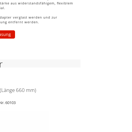
hstärke aus widerstandsfähigem, ﬂexiblem
al.
dapter verglast werden und zur
sung entfernt werden.
asung
r
 (Länge 660 mm)
Nr. 60103