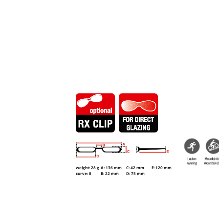
weight: 28 g
A: 136 mm
C: 42 mm
E: 120 mm
curve: 8
B: 22 mm
D: 75 mm