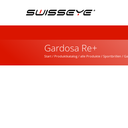
Gardosa Re+
Start
/
Produktkatalog
/
alle Produkte
/
Sportbrillen
/ Ga