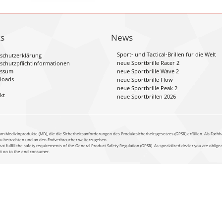
ks
News
Sport- und Tactical-Brillen für die Welt
schutzerklärung
neue Sportbrille Racer 2
schutzpflichtinformationen
essum
neue Sportbrille Wave 2
loads
neue Sportbrille Flow
neue Sportbrille Peak 2
kt
neue Sportbrillen 2026
um Medizinprodukte (MD), die die Sicherheitsanforderungen des Produktsicherheitsgesetzes (GPSR) erfüllen. Als Fachh
 zu betrachten und an den Endverbraucher weiterzugeben.
at fulfill the safety requirements of the General Product Safety Regulation (GPSR). As specialized dealer you are oblig
 it on to the end consumer.