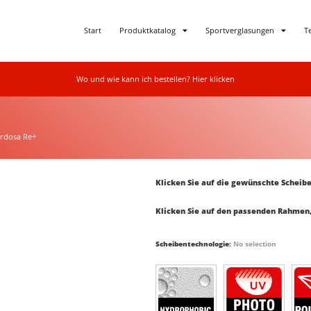
Start
Produktkatalog
Sportverglasungen
T
Wo und wie kann ich bestellen? Hier klicken
rdosa Re+
Klicken Sie auf die gewünschte Scheibe
Klicken Sie auf den passenden Rahmen,
Scheibentechnologie
:
No selection