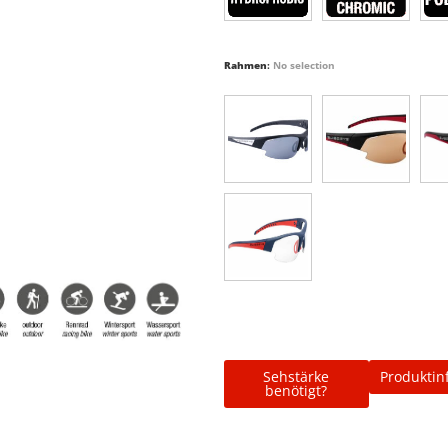
Rahmen
:
No selection
Sehstärke
Produktin
benötigt?