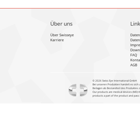
Über uns
Lin
Über Swisseye
Daten
Karriere
Daten
Impr
Down
FAQ
Konta
AGB
©️ 2026 Swiss Eye International GmbH
Bei unseren Produkten handelt es sich 
Beilagen als Bestandteil des Produktes
Our products are medical devices (MD) th
products a part of the product and pass