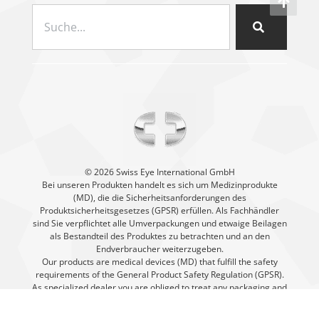
©️ 2026 Swiss Eye International GmbH
Bei unseren Produkten handelt es sich um Medizinprodukte
(MD), die die Sicherheitsanforderungen des
Produktsicherheitsgesetzes (GPSR) erfüllen. Als Fachhändler
sind Sie verpflichtet alle Umverpackungen und etwaige Beilagen
als Bestandteil des Produktes zu betrachten und an den
Endverbraucher weiterzugeben.
Our products are medical devices (MD) that fulfill the safety
requirements of the General Product Safety Regulation (GPSR).
As specialized dealer you are obliged to treat any packaging and
enclosures that may come with our products a part of the
product and pass it on to the end consumer.