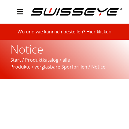
Wo und wie kann ich bestellen? Hier klicken
Notice
Start
/
Produktkatalog
/
alle
Produkte
/
verglasbare Sportbrillen
/ Notice