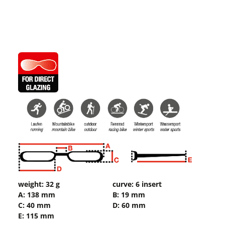
weight: 32 g
curve: 6 insert
A: 138 mm
B: 19 mm
C: 40 mm
D: 60 mm
E: 115 mm