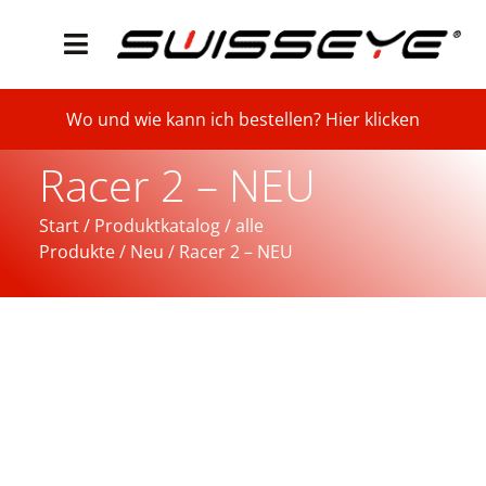
Wo und wie kann ich bestellen? Hier klicken
Racer 2 – NEU
Start
/
Produktkatalog
/
alle
Produkte
/
Neu
/ Racer 2 – NEU