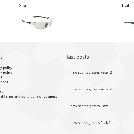
Grip
Trail
ks
last posts
y policy
y policy
new sports glasses Racer 2
nt
loads
new sports glasses Wave 2
ct
al Terms and Conditions of Business
new sports glasses Flow
new sports glasses Peak 2