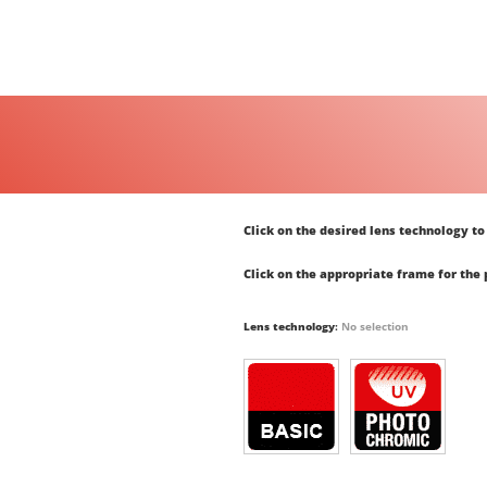
Click on the desired lens technology to 
Click on the appropriate frame for the
Lens technology
:
No selection