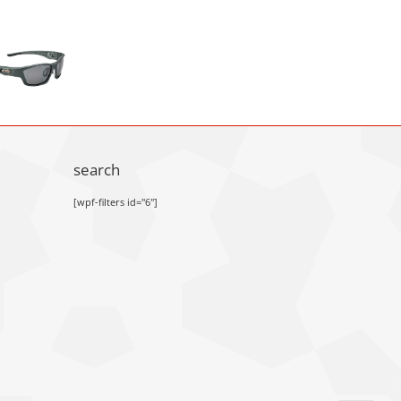
search
[wpf-filters id="6"]