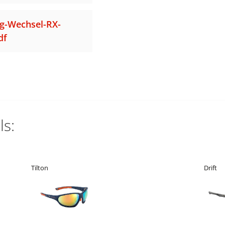
g-Wechsel-RX-
df
s:
Tilton
Drift