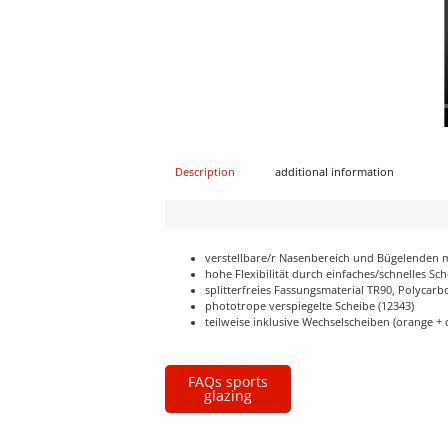
Description
additional information
verstellbare/r Nasenbereich und Bügelenden
hohe Flexibilität durch einfaches/schnelles S
splitterfreies Fassungsmaterial TR90, Polycar
phototrope verspiegelte Scheibe (12343)
teilweise inklusive Wechselscheiben (orange + c
FAQs sports
glazing