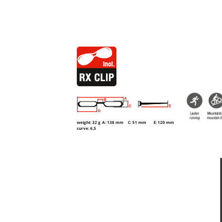
weight: 32 g
A: 138 mm
C: 51 mm
E: 120 mm
curve: 6,5