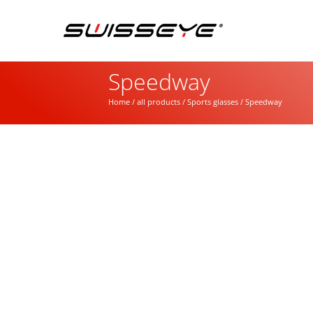
Speedway
Home
/
all products
/
Sports glasses
/ Speedway