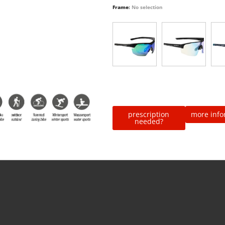
Frame
:
No selection
prescription
more info
needed?