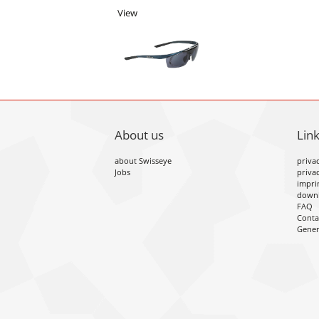
View
About us
Lin
about Swisseye
privac
Jobs
privac
impri
down
FAQ
Conta
Gener