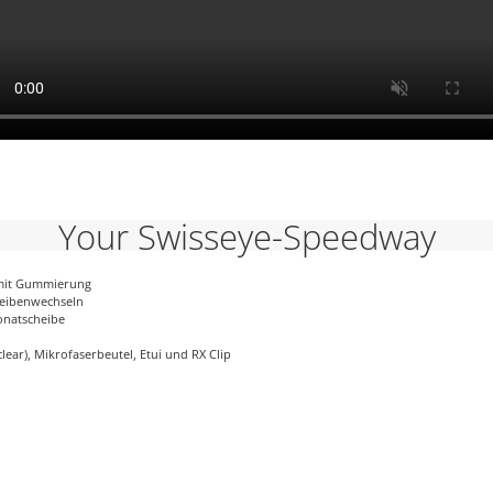
Your Swisseye-Speedway
 mit Gummierung
cheibenwechseln
bonatscheibe
lear), Mikrofaserbeutel, Etui und RX Clip